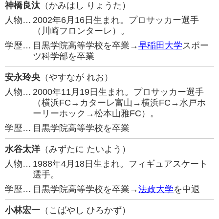
神橋良汰
（かみはし りょうた）
人物…
2002年6月16日生まれ。プロサッカー選手
（川崎フロンターレ）。
学歴…
目黒学院高等学校を卒業→
早稲田大学
スポー
ツ科学部を卒業
安永玲央
（やすなが れお）
人物…
2000年11月19日生まれ。プロサッカー選手
（横浜FC→カターレ富山→横浜FC→水戸ホ
ーリーホック→松本山雅FC）。
学歴…
目黒学院高等学校を卒業
水谷太洋
（みずたに たいよう）
人物…
1988年4月18日生まれ。フィギュアスケート
選手。
学歴…
目黒学院高等学校を卒業→
法政大学
を中退
小林宏一
（こばやし ひろかず）