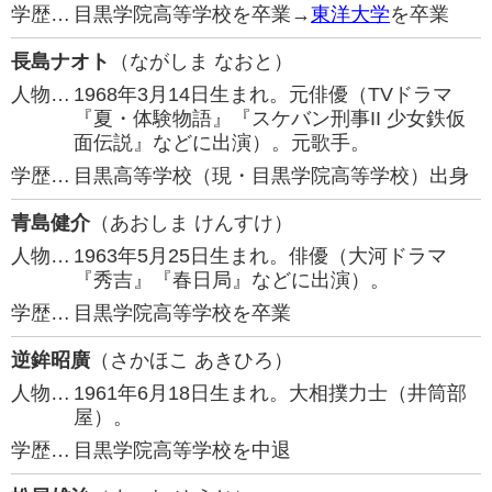
学歴…
目黒学院高等学校を卒業→
東洋大学
を卒業
長島ナオト
（ながしま なおと）
人物…
1968年3月14日生まれ。元俳優（TVドラマ
『夏・体験物語』『スケバン刑事II 少女鉄仮
面伝説』などに出演）。元歌手。
学歴…
目黒高等学校（現・目黒学院高等学校）出身
青島健介
（あおしま けんすけ）
人物…
1963年5月25日生まれ。俳優（大河ドラマ
『秀吉』『春日局』などに出演）。
学歴…
目黒学院高等学校を卒業
逆鉾昭廣
（さかほこ あきひろ）
人物…
1961年6月18日生まれ。大相撲力士（井筒部
屋）。
学歴…
目黒学院高等学校を中退