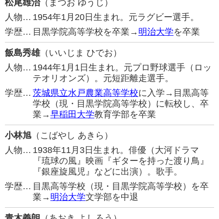
松尾雄治
（まつお ゆうじ）
人物…
1954年1月20日生まれ。元ラグビー選手。
学歴…
目黒学院高等学校を卒業→
明治大学
を卒業
飯島秀雄
（いいじま ひでお）
人物…
1944年1月1日生まれ。元プロ野球選手（ロッ
テオリオンズ）。元短距離走選手。
学歴…
茨城県立水戸農業高等学校
に入学→目黒高等
学校（現・目黒学院高等学校）に転校し、卒
業→
早稲田大学
教育学部を卒業
小林旭
（こばやし あきら）
人物…
1938年11月3日生まれ。俳優（大河ドラマ
『琉球の風』映画『ギターを持った渡り鳥』
『銀座旋風児』などに出演）。歌手。
学歴…
目黒高等学校（現・目黒学院高等学校）を卒
業→
明治大学
文学部を中退
青木義朗
（あおき よしろう）