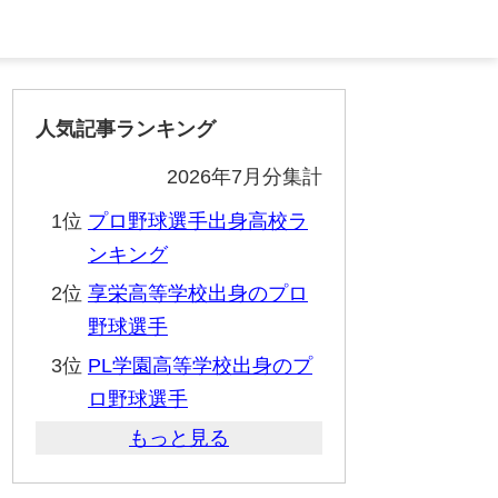
人気記事ランキング
2026年7月分集計
1位
プロ野球選手出身高校ラ
ンキング
2位
享栄高等学校出身のプロ
野球選手
3位
PL学園高等学校出身のプ
ロ野球選手
もっと見る