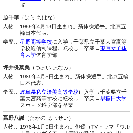
攻
原千華
（はら ちはな）
人物…
1989年4月13日生まれ。新体操選手。北京五
輪日本代表。
学歴…
星野高等学校
に入学→千葉県立千葉大宮高等
学校通信制課程に転校し、卒業→
東京女子体
育大学
体育学部
坪井保菜美
（つぼい ほなみ）
人物…
1989年4月5日生まれ。新体操選手。北京五輪
日本代表。
学歴…
岐阜県私立済美高等学校
に入学→千葉県立千
葉大宮高等学校に転校し、卒業→
早稲田大学
スポ－ツ科学部を卒業
高野八誠
（たかの はっせい）
人物…
1978年1月9日生まれ。俳優（TVドラマ『ウル