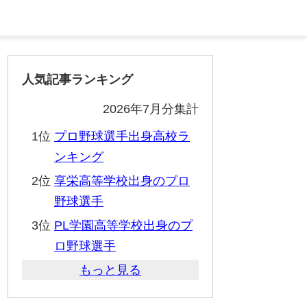
人気記事ランキング
2026年7月分集計
1位
プロ野球選手出身高校ラ
ンキング
2位
享栄高等学校出身のプロ
野球選手
3位
PL学園高等学校出身のプ
ロ野球選手
もっと見る