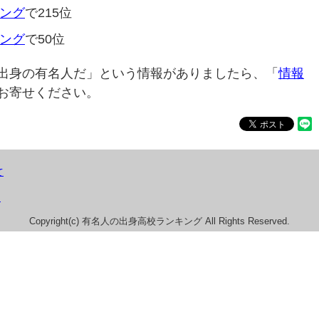
ング
で215位
ング
で50位
出身の有名人だ」という情報がありましたら、「
情報
お寄せください。
て
）
Copyright(c) 有名人の出身高校ランキング All Rights Reserved.