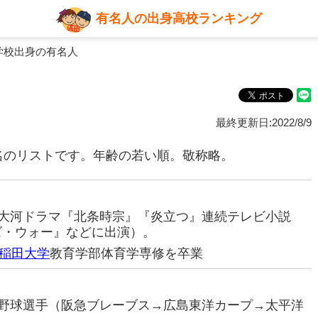
有名人の出身高校ランキング
学校出身の有名人
最終更新日:2022/8/9
名のリストです。年齢の若い順。敬称略。
優（大河ドラマ『北条時宗』『炎立つ』連続テレビ小説
ズ・ウォー』などに出演）。
稲田大学
教育学部体育学専修を卒業
プロ野球選手（阪急ブレーブス→広島東洋カープ→太平洋