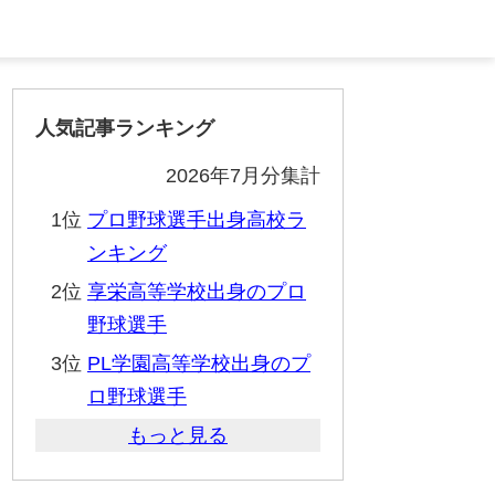
人気記事ランキング
2026年7月分集計
1位
プロ野球選手出身高校ラ
ンキング
2位
享栄高等学校出身のプロ
野球選手
3位
PL学園高等学校出身のプ
ロ野球選手
もっと見る