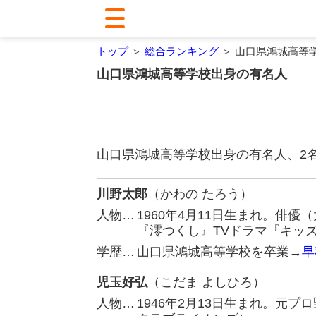
トップ
＞
総合ランキング
＞ 山口県鴻城高等
山口県鴻城高等学校出身の有名人
山口県鴻城高等学校出身の有名人、2
川野太郎
（かわの たろう）
人物…
1960年4月11日生まれ。俳
『澪つくし』TVドラマ『キッ
学歴…
山口県鴻城高等学校を卒業→
早
児玉好弘
（こだま よしひろ）
人物…
1946年2月13日生まれ。元