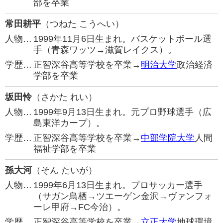
部を卒業
常田耕平
（つねた こうへい）
人物…
1999年11月6日生まれ。バスケットボール選
手（青森ワッツ→滋賀レイクス）。
学歴…
正智深谷高等学校を卒業→
明治大学
政治経済
学部を卒業
坂田怜
（さかた れい）
人物…
1999年9月13日生まれ。元プロ野球選手（広
島東洋カープ）。
学歴…
正智深谷高等学校を卒業→
中部学院大学
人間
福祉学部を卒業
孫大河
（そん たいが）
人物…
1999年6月13日生まれ。プロサッカー選手
（サガン鳥栖→ツエーゲン金沢→ヴァンフォ
ーレ甲府→FC今治）。
学歴…
正智深谷高等学校を卒業→
立正大学
地球環境