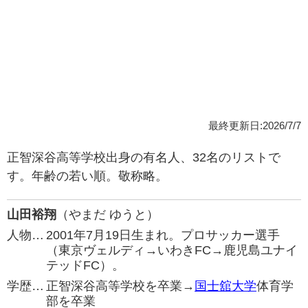
最終更新日:2026/7/7
正智深谷高等学校出身の有名人、32名のリストで
す。年齢の若い順。敬称略。
山田裕翔
（やまだ ゆうと）
人物…
2001年7月19日生まれ。プロサッカー選手
（東京ヴェルディ→いわきFC→鹿児島ユナイ
テッドFC）。
学歴…
正智深谷高等学校を卒業→
国士舘大学
体育学
部を卒業