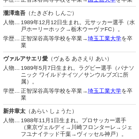
瀧澤進吾
（たきざわ しんご）
人物…
1989年12月12日生まれ。元サッカー選手（水
戸ホーリーホック→栃木ウーヴァFC）。
学歴…
正智深谷高等学校を卒業→
埼玉工業大学
を卒
業
ヴァルアサエリ愛
（ヴぁる あさえり あい）
人物…
1989年5月7日生まれ。ラグビー選手（パナソ
ニック ワイルドナイツ／サンウルブズに所
属）。
学歴…
正智深谷高等学校を卒業→
埼玉工業大学
を卒
業
新井章太
（あらい しょうた）
人物…
1988年11月1日生まれ。プロサッカー選手
（東京ヴェルディ→川崎フロンターレ→ジェ
フユナイテッド千葉→ヴィッセル神戸）。