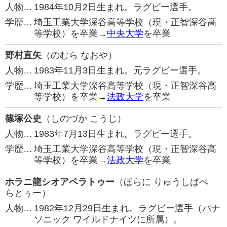
人物…
1984年10月2日生まれ。ラグビー選手。
学歴…
埼玉工業大学深谷高等学校（現・正智深谷高
等学校）を卒業→
中央大学
を卒業
野村直矢
（のむら なおや）
人物…
1983年11月3日生まれ。元ラグビー選手。
学歴…
埼玉工業大学深谷高等学校（現・正智深谷高
等学校）を卒業→
法政大学
を卒業
篠塚公史
（しのづか こうじ）
人物…
1983年7月13日生まれ。ラグビー選手。
学歴…
埼玉工業大学深谷高等学校（現・正智深谷高
等学校）を卒業→
法政大学
を卒業
ホラニ龍シオアペラトゥー
（ほらに りゅうしぱぺ
らとぅー）
人物…
1982年12月29日生まれ。ラグビー選手（パナ
ソニック ワイルドナイツに所属）。