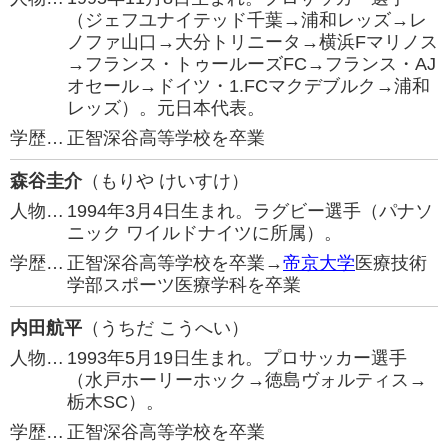
（ジェフユナイテッド千葉→浦和レッズ→レ
ノファ山口→大分トリニータ→横浜Fマリノス
→フランス・トゥールーズFC→フランス・AJ
オセール→ドイツ・1.FCマクデブルク→浦和
レッズ）。元日本代表。
学歴…
正智深谷高等学校を卒業
森谷圭介
（もりや けいすけ）
人物…
1994年3月4日生まれ。ラグビー選手（パナソ
ニック ワイルドナイツに所属）。
学歴…
正智深谷高等学校を卒業→
帝京大学
医療技術
学部スポーツ医療学科を卒業
内田航平
（うちだ こうへい）
人物…
1993年5月19日生まれ。プロサッカー選手
（水戸ホーリーホック→徳島ヴォルティス→
栃木SC）。
学歴…
正智深谷高等学校を卒業