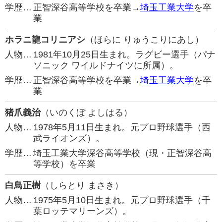
学歴…
正智深谷高等学校を卒業→
埼玉工業大学
を卒
業
ホラニ龍コリニアシ
（ほらに りゅうこりにあし）
人物…
1981年10月25日生まれ。ラグビー選手（パナ
ソニック ワイルドナイツに所属）。
学歴…
正智深谷高等学校を卒業→
埼玉工業大学
を卒
業
猪爪義治
（いのくぼ よしはる）
人物…
1978年5月11日生まれ。元プロ野球選手（西
武ライオンズ）。
学歴…
埼玉工業大学深谷高等学校（現・正智深谷高
等学校）を卒業
白鳥正樹
（しらとり まさき）
人物…
1975年5月10日生まれ。元プロ野球選手（千
葉ロッテマリーンズ）。