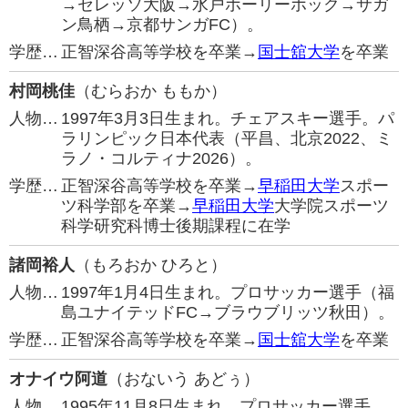
→セレッソ大阪→水戸ホーリーホック→サガ
ン鳥栖→京都サンガFC）。
学歴…
正智深谷高等学校を卒業→
国士舘大学
を卒業
村岡桃佳
（むらおか ももか）
人物…
1997年3月3日生まれ。チェアスキー選手。パ
ラリンピック日本代表（平昌、北京2022、ミ
ラノ・コルティナ2026）。
学歴…
正智深谷高等学校を卒業→
早稲田大学
スポー
ツ科学部を卒業→
早稲田大学
大学院スポーツ
科学研究科博士後期課程に在学
諸岡裕人
（もろおか ひろと）
人物…
1997年1月4日生まれ。プロサッカー選手（福
島ユナイテッドFC→ブラウブリッツ秋田）。
学歴…
正智深谷高等学校を卒業→
国士舘大学
を卒業
オナイウ阿道
（おないう あどぅ）
人物…
1995年11月8日生まれ。プロサッカー選手