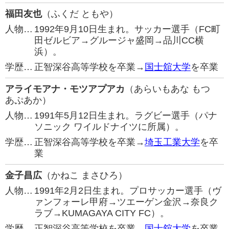
福田友也
（ふくだ ともや）
人物…
1992年9月10日生まれ。サッカー選手（FC町
田ゼルビア→グルージャ盛岡→品川CC横
浜）。
学歴…
正智深谷高等学校を卒業→
国士舘大学
を卒業
アライモアナ・モツアプアカ
（あらいもあな もつ
あぷあか）
人物…
1991年5月12日生まれ。ラグビー選手（パナ
ソニック ワイルドナイツに所属）。
学歴…
正智深谷高等学校を卒業→
埼玉工業大学
を卒
業
金子昌広
（かねこ まさひろ）
人物…
1991年2月2日生まれ。プロサッカー選手（ヴ
ァンフォーレ甲府→ツエーゲン金沢→奈良ク
ラブ→KUMAGAYA CITY FC）。
学歴…
正智深谷高等学校を卒業→
国士舘大学
を卒業