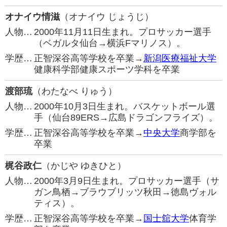
オナイウ情滋
（オナイウ じょうじ）
人物…
2000年11月11日生まれ。プロサッカー選手
（ベガルタ仙台→横浜Fマリノス）。
学歴…
正智深谷高等学校を卒業→
新潟医療福祉大学
健康科学部健康スポーツ学科を卒業
渡部琉
（わたなべ りゅう）
人物…
2000年10月3日生まれ。バスケットボール選
手（仙台89ERS→広島ドラゴンフライズ）。
学歴…
正智深谷高等学校を卒業→
中央大学
商学部を
卒業
梶谷政仁
（かじや ゆきひと）
人物…
2000年3月9日生まれ。プロサッカー選手（サ
ガン鳥栖→ブラウブリッツ秋田→徳島ヴォル
ティス）。
学歴…
正智深谷高等学校を卒業→
国士舘大学
体育学