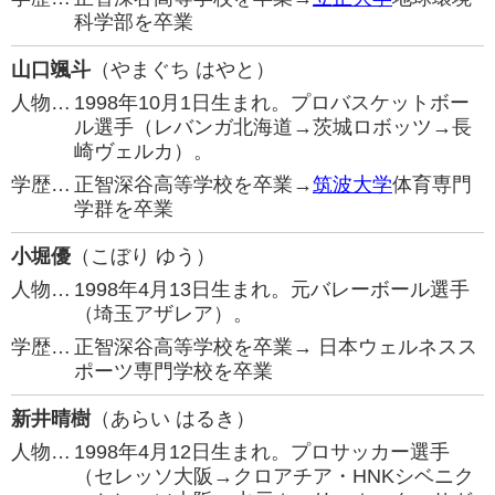
科学部を卒業
山口颯斗
（やまぐち はやと）
人物…
1998年10月1日生まれ。プロバスケットボー
ル選手（レバンガ北海道→茨城ロボッツ→長
崎ヴェルカ）。
学歴…
正智深谷高等学校を卒業→
筑波大学
体育専門
学群を卒業
小堀優
（こぼり ゆう）
人物…
1998年4月13日生まれ。元バレーボール選手
（埼玉アザレア）。
学歴…
正智深谷高等学校を卒業→ 日本ウェルネスス
ポーツ専門学校を卒業
新井晴樹
（あらい はるき）
人物…
1998年4月12日生まれ。プロサッカー選手
（セレッソ大阪→クロアチア・HNKシベニク