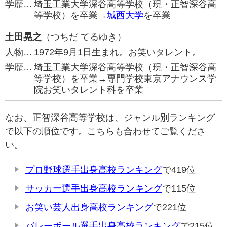
学歴…
埼玉工業大学深谷高等学校（現・正智深谷高
等学校）を卒業→
城西大学
を卒業
土田晃之
（つちだ てるゆき）
人物…
1972年9月1日生まれ。お笑いタレント。
学歴…
埼玉工業大学深谷高等学校（現・正智深谷高
等学校）を卒業→専門学校東京アナウンス学
院お笑いタレント科を卒業
なお、正智深谷高等学校は、ジャンル別ランキング
で以下の順位です。こちらも合わせてご覧くださ
い。
プロ野球選手出身高校ランキング
で419位
サッカー選手出身高校ランキング
で115位
お笑い芸人出身高校ランキング
で221位
バレーボール選手出身高校ランキング
で215位