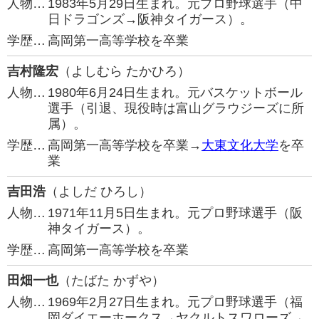
人物…
1983年5月29日生まれ。元プロ野球選手（中
日ドラゴンズ→阪神タイガース）。
学歴…
高岡第一高等学校を卒業
吉村隆宏
（よしむら たかひろ）
人物…
1980年6月24日生まれ。元バスケットボール
選手（引退、現役時は富山グラウジーズに所
属）。
学歴…
高岡第一高等学校を卒業→
大東文化大学
を卒
業
吉田浩
（よしだ ひろし）
人物…
1971年11月5日生まれ。元プロ野球選手（阪
神タイガース）。
学歴…
高岡第一高等学校を卒業
田畑一也
（たばた かずや）
人物…
1969年2月27日生まれ。元プロ野球選手（福
岡ダイエーホークス→ヤクルトスワローズ→