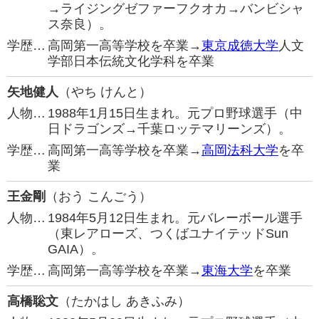
→ライジングゼファーフクオカ→バンビシャ
ス奈良）。
学歴…
高岡第一高等学校を卒業→
東京成徳大学
人文
学部日本伝統文化学科を卒業
矢地健人
（やち けんと）
人物…
1988年1月15日生まれ。元プロ野球選手（中
日ドラゴンズ→千葉ロッテマリーンズ）。
学歴…
高岡第一高等学校を卒業→
高岡法科大学
を卒
業
王金剛
（おう こんごう）
人物…
1984年5月12日生まれ。元バレーボール選手
（東レアローズ、つくばユナイテッドSun
GAIA）。
学歴…
高岡第一高等学校を卒業→
東海大学
を卒業
高橋聡文
（たかはし あきふみ）