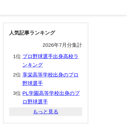
人気記事ランキング
2026年7月分集計
1位
プロ野球選手出身高校ラ
ンキング
2位
享栄高等学校出身のプロ
野球選手
3位
PL学園高等学校出身のプ
ロ野球選手
もっと見る