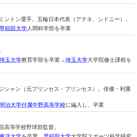
バドミントン選手。五輪日本代表（アテネ、シドニー）。
早稲田大学
人間科学部を卒業
。
埼玉大学
教育学部を卒業→
埼玉大学
大学院修士課程を
ュージシャン（元プリンセス・プリンセス）。俳優・利重
明治大学付属中野高等学校
に編入し、卒業
和学院高等学校野球部監督。
東洋大学
を卒業→
早稲田大学
大学院スポーツ科学研究