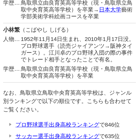
学歴…
鳥取県立由良育英高等学校（現・鳥取県立鳥
取中央育英高等学校）を卒業→
日本大学
藝術
学部美術学科絵画コースを卒業
小林繁
（こばやし しげる）
人物…
1952年11月14日生まれ、2010年1月17日没。
プロ野球選手（読売ジャイアンツ→阪神タイ
ガース）。江川卓のプロ野球入団の際の事件
でトレード相手となったことで有名。
学歴…
鳥取県立由良育英高等学校（現・鳥取県立鳥
取中央育英高等学校）を卒業
なお、鳥取県立鳥取中央育英高等学校は、ジャンル
別ランキングで以下の順位です。こちらも合わせて
ご覧ください。
プロ野球選手出身高校ランキング
で846位
サッカー選手出身高校ランキング
で635位