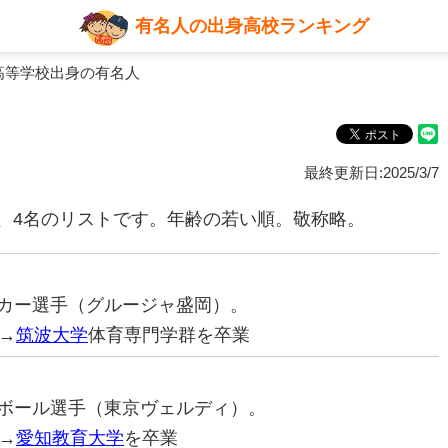
有名人の出身高校ランキング
高等学校出身の有名人
最終更新日:2025/3/7
、4名のリストです。年齢の若い順。敬称略。
サッカー選手（グルージャ盛岡）。
→
筑波大学
体育専門学群を卒業
レーボール選手（東京ヴェルディ）。
→
愛知教育大学
を卒業