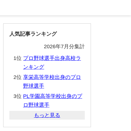
人気記事ランキング
2026年7月分集計
1位
プロ野球選手出身高校ラ
ンキング
2位
享栄高等学校出身のプロ
野球選手
3位
PL学園高等学校出身のプ
ロ野球選手
もっと見る