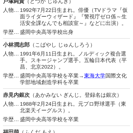
戸塚純貴
（とづか じゅんき）
人物…
1992年7月22日生まれ。俳優（TVドラマ『仮
面ライダーウィザード』『警視庁ゼロ係～生
活安全課なんでも相談室～』などに出演）。
学歴…
盛岡中央高等学校出身
小林潤志郎
（こばやし じゅんしろう）
人物…
1991年6月11日生まれ。ノルディック複合選
手。スキージャンプ選手。五輪日本代表（平
昌、北京2022）。
学歴…
盛岡中央高等学校を卒業→
東海大学
国際文化
学部地域創造学科を卒業
赤見内銀次
（あかみない ぎんじ。登録名は銀次）
人物…
1988年2月24日生まれ。元プロ野球選手（東
北楽天イーグルス）。
学歴…
盛岡中央高等学校を卒業
福田萌
（ふくだ もえ）