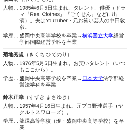
人物…
1985年6月5日生まれ。タレント。俳優（ドラ
マ『Real Clothes』『ごくせん』などに出
演）。夫はYouTuber・元お笑い芸人の中田敦
彦。
学歴…
盛岡中央高等学校を卒業→
横浜国立大学
経営
学部国際経営学科を卒業
菊地秀規
（きくち ひでのり）
人物…
1976年5月5日生まれ。お笑いタレント（いつ
もここから）。
学歴…
盛岡中央高等学校を卒業→
日本大学
法学部経
営法学科を卒業
鈴木正幸
（すずき まさゆき）
人物…
1957年4月16日生まれ。元プロ野球選手（ヤ
クルトスワローズ）。
学歴…
龍澤高等学校（現・盛岡中央高等学校）を卒
業