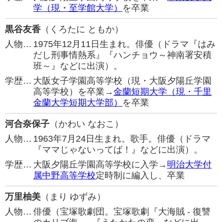
学（現・至学館大学）
を卒業
黒谷友香
（くろたに ともか）
人物…
1975年12月11日生まれ。俳優（ドラマ『はみ
だし刑事情熱系』『ハンチョウ～神南署安積
班～』などに出演）。
学歴…
大阪女子学園高等学校（現・大阪夕陽丘学園
高等学校）を卒業→
金蘭短期大学（現・千里
金蘭大学短期大学部）
を卒業
河合奈保子
（かわい なおこ）
人物…
1963年7月24日生まれ。歌手。俳優（ドラマ
『ママじゃないってば！』などに出演）。
学歴…
大阪夕陽丘学園高等学校に入学→
明治大学付
属中野高等学校
定時制に編入し、卒業
万里柚美
（まり ゆずみ）
人物…
俳優（宝塚歌劇団。宝塚歌劇『大海賊 - 復讐