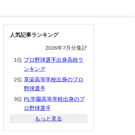
人気記事ランキング
2026年7月分集計
1位
プロ野球選手出身高校ラ
ンキング
2位
享栄高等学校出身のプロ
野球選手
3位
PL学園高等学校出身のプ
ロ野球選手
もっと見る