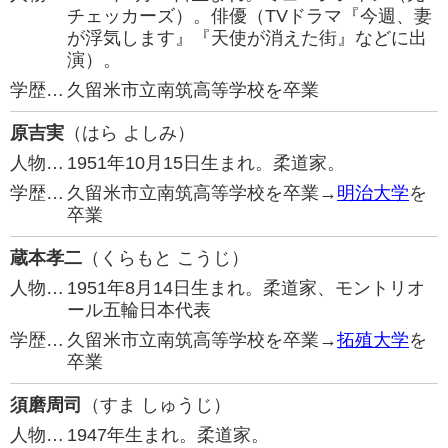
チェッカーズ）。俳優（TVドラマ『今週、妻
が浮気します』『天使が消えた街』などに出
演）。
学歴…
久留米市立南筑高等学校を卒業
原吉実
（はら よしみ）
人物…
1951年10月15日生まれ。柔道家。
学歴…
久留米市立南筑高等学校を卒業→
明治大学
を
卒業
蔵本孝二
（くらもと こうじ）
人物…
1951年8月14日生まれ。柔道家、モントリオ
ール五輪日本代表
学歴…
久留米市立南筑高等学校を卒業→
拓殖大学
を
卒業
須磨周司
（すま しゅうじ）
人物…
1947年生まれ。柔道家。