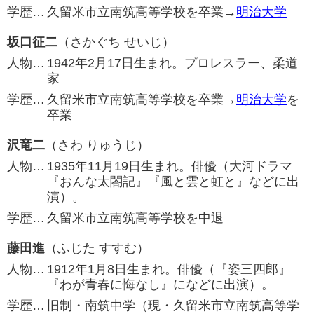
学歴…
久留米市立南筑高等学校を卒業→
明治大学
坂口征二
（さかぐち せいじ）
人物…
1942年2月17日生まれ。プロレスラー、柔道
家
学歴…
久留米市立南筑高等学校を卒業→
明治大学
を
卒業
沢竜二
（さわ りゅうじ）
人物…
1935年11月19日生まれ。俳優（大河ドラマ
『おんな太閤記』『風と雲と虹と』などに出
演）。
学歴…
久留米市立南筑高等学校を中退
藤田進
（ふじた すすむ）
人物…
1912年1月8日生まれ。俳優（『姿三四郎』
『わが青春に悔なし』になどに出演）。
学歴…
旧制・南筑中学（現・久留米市立南筑高等学