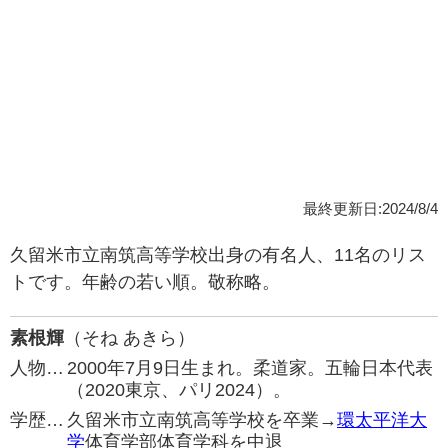
最終更新日:2024/8/4
久留米市立南筑高等学校出身の有名人、11名のリス
トです。年齢の若い順。敬称略。
素根輝
（そね あきら）
人物…
2000年7月9日生まれ。柔道家。五輪日本代表
（2020東京、パリ2024）。
学歴…
久留米市立南筑高等学校を卒業→
環太平洋大
学
体育学部体育学科を中退