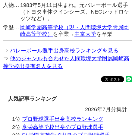
人物…
1983年5月11日生まれ。元バレーボール選手
（トヨタ車体クインシーズ、NECレッドロケ
ッツなど）。
学歴…
岡崎学園高等学校（現・人間環境大学附属岡
崎高等学校）
を卒業→
中京大学
を卒業
⇒
バレーボール選手出身高校ランキングを見る
⇒
他のジャンルも合わせた人間環境大学附属岡崎高
等学校出身有名人を見る
人気記事ランキング
2026年7月分集計
1位
プロ野球選手出身高校ランキング
2位
享栄高等学校出身のプロ野球選手