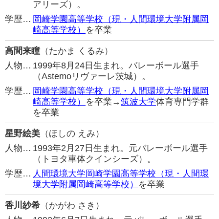
アリーズ）。
学歴…
岡崎学園高等学校（現・人間環境大学附属岡
崎高等学校）
を卒業
高間来瞳
（たかま くるみ）
人物…
1999年8月24日生まれ。バレーボール選手
（Astemoリヴァーレ茨城）。
学歴…
岡崎学園高等学校（現・人間環境大学附属岡
崎高等学校）
を卒業→
筑波大学
体育専門学群
を卒業
星野絵美
（ほしの えみ）
人物…
1993年2月27日生まれ。元バレーボール選手
（トヨタ車体クインシーズ）。
学歴…
人間環境大学岡崎学園高等学校（現・人間環
境大学附属岡崎高等学校）
を卒業
香川紗希
（かがわ さき）