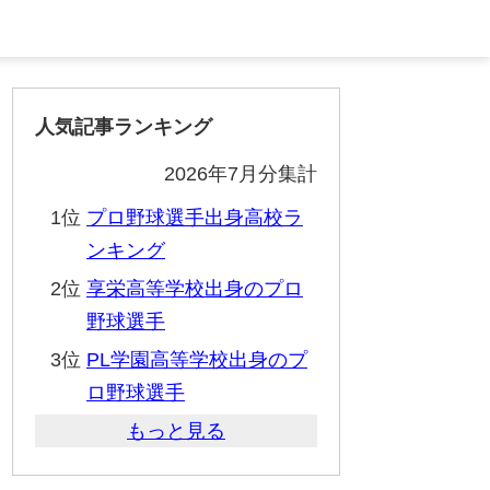
人気記事ランキング
2026年7月分集計
1位
プロ野球選手出身高校ラ
ンキング
2位
享栄高等学校出身のプロ
野球選手
3位
PL学園高等学校出身のプ
ロ野球選手
もっと見る