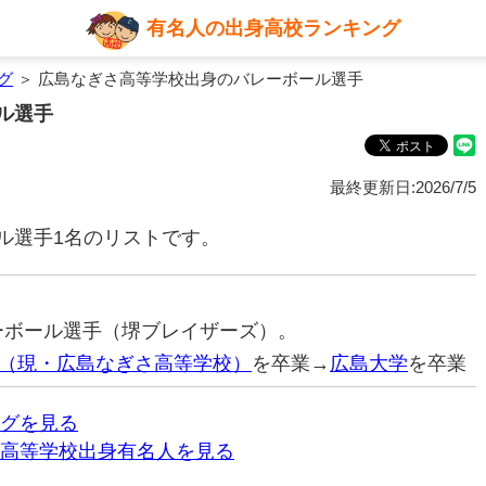
有名人の出身高校ランキング
グ
＞ 広島なぎさ高等学校出身のバレーボール選手
ル選手
最終更新日:2026/7/5
ル選手1名のリストです。
レーボール選手（堺ブレイザーズ）。
（現・広島なぎさ高等学校）
を卒業→
広島大学
を卒業
グを見る
高等学校出身有名人を見る