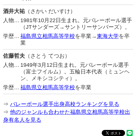
酒井大祐
（さかい だいすけ）
人物…
1981年10月22日生まれ。元バレーボール選手
（JTサンダーズ→サントリーサンバーズ）。
学歴…
福島県立相馬高等学校
を卒業→
東海大学
を卒
業
佐藤哲夫
（さとう てつお）
人物…
1949年3月12日生まれ。元バレーボール選手
（富士フイルム）。五輪日本代表（ミュンヘ
ン、メキシコシティ）。
学歴…
福島県立相馬高等学校
を卒業
⇒
バレーボール選手出身高校ランキングを見る
⇒
他のジャンルも合わせた福島県立相馬高等学校出
身有名人を見る