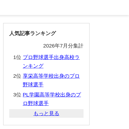
人気記事ランキング
2026年7月分集計
1位
プロ野球選手出身高校ラ
ンキング
2位
享栄高等学校出身のプロ
野球選手
3位
PL学園高等学校出身のプ
ロ野球選手
もっと見る