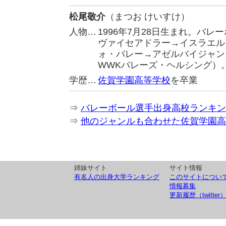
松尾敬介
（まつお けいすけ）
人物…
1996年7月28日生まれ。バレ
ヴァイセアドラー→イスラエル
ォ・バレー→アゼルバイジャン・Khar
WWKバレーズ・ヘルシング）
学歴…
佐賀学園高等学校
を卒業
⇒
バレーボール選手出身高校ランキン
⇒
他のジャンルも合わせた佐賀学園高
姉妹サイト
サイト情報
有名人の出身大学ランキング
このサイトについ
情報募集
更新履歴（twitter