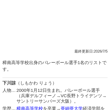
最終更新日:2026/7/5
樟南高等学校出身のバレーボール選手1名のリストで
す。
下川諒
（しもかわ りょう）
人物…
2000年1月12日生まれ。バレーボール選手
（兵庫デルフィーノ→VC長野トライデンツ→
サントリーサンバーズ大阪）。
学歴…
樟南高等学校
を卒業→
亜細亜大学
経済学部を