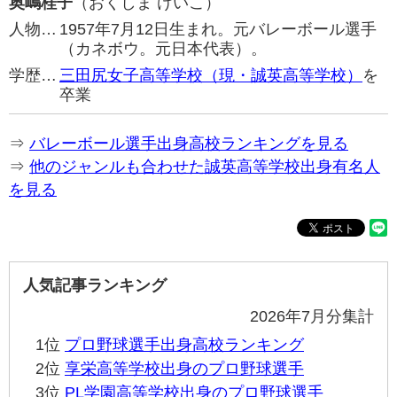
奥嶋桂子
（おくしま けいこ）
人物…
1957年7月12日生まれ。元バレーボール選手
（カネボウ。元日本代表）。
学歴…
三田尻女子高等学校（現・誠英高等学校）
を
卒業
⇒
バレーボール選手出身高校ランキングを見る
⇒
他のジャンルも合わせた誠英高等学校出身有名人
を見る
人気記事ランキング
2026年7月分集計
1位
プロ野球選手出身高校ランキング
2位
享栄高等学校出身のプロ野球選手
3位
PL学園高等学校出身のプロ野球選手