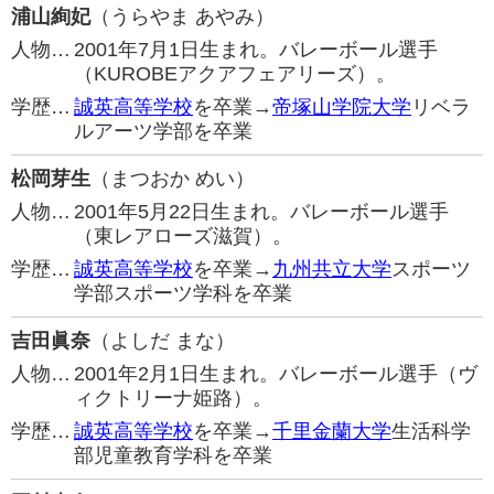
浦山絢妃
（うらやま あやみ）
人物…
2001年7月1日生まれ。バレーボール選手
（KUROBEアクアフェアリーズ）。
学歴…
誠英高等学校
を卒業→
帝塚山学院大学
リベラ
ルアーツ学部を卒業
松岡芽生
（まつおか めい）
人物…
2001年5月22日生まれ。バレーボール選手
（東レアローズ滋賀）。
学歴…
誠英高等学校
を卒業→
九州共立大学
スポーツ
学部スポーツ学科を卒業
吉田眞奈
（よしだ まな）
人物…
2001年2月1日生まれ。バレーボール選手（ヴ
ィクトリーナ姫路）。
学歴…
誠英高等学校
を卒業→
千里金蘭大学
生活科学
部児童教育学科を卒業