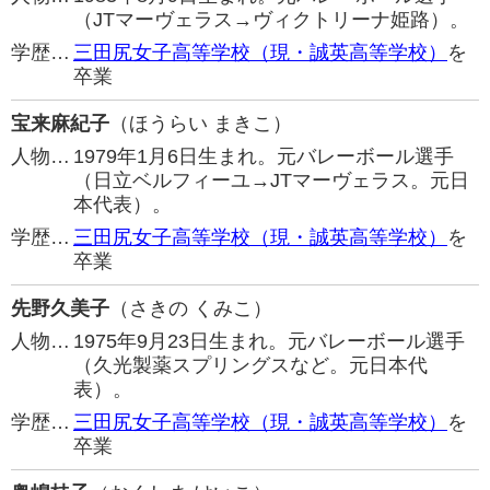
（JTマーヴェラス→ヴィクトリーナ姫路）。
学歴…
三田尻女子高等学校（現・誠英高等学校）
を
卒業
宝来麻紀子
（ほうらい まきこ）
人物…
1979年1月6日生まれ。元バレーボール選手
（日立ベルフィーユ→JTマーヴェラス。元日
本代表）。
学歴…
三田尻女子高等学校（現・誠英高等学校）
を
卒業
先野久美子
（さきの くみこ）
人物…
1975年9月23日生まれ。元バレーボール選手
（久光製薬スプリングスなど。元日本代
表）。
学歴…
三田尻女子高等学校（現・誠英高等学校）
を
卒業