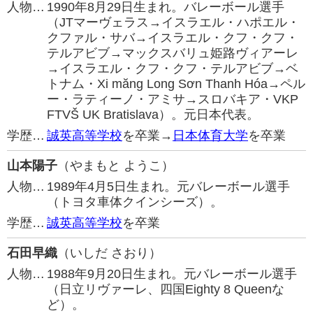
人物…
1990年8月29日生まれ。バレーボール選手
（JTマーヴェラス→イスラエル・ハポエル・
クファル・サバ→イスラエル・クフ・クフ・
テルアビブ→マックスバリュ姫路ヴィアーレ
→イスラエル・クフ・クフ・テルアビブ→ベ
トナム・Xi măng Long Sơn Thanh Hóa→ペル
ー・ラティーノ・アミサ→スロバキア・VKP
FTVŠ UK Bratislava）。元日本代表。
学歴…
誠英高等学校
を卒業→
日本体育大学
を卒業
山本陽子
（やまもと ようこ）
人物…
1989年4月5日生まれ。元バレーボール選手
（トヨタ車体クインシーズ）。
学歴…
誠英高等学校
を卒業
石田早織
（いしだ さおり）
人物…
1988年9月20日生まれ。元バレーボール選手
（日立リヴァーレ、四国Eighty 8 Queenな
ど）。