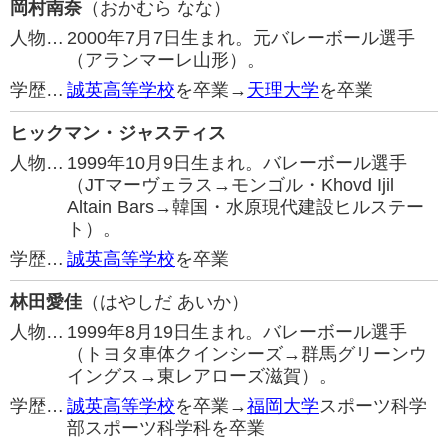
岡村南奈
（おかむら なな）
人物…
2000年7月7日生まれ。元バレーボール選手
（アランマーレ山形）。
学歴…
誠英高等学校
を卒業→
天理大学
を卒業
ヒックマン・ジャスティス
人物…
1999年10月9日生まれ。バレーボール選手
（JTマーヴェラス→モンゴル・Khovd Ijil
Altain Bars→韓国・水原現代建設ヒルステー
ト）。
学歴…
誠英高等学校
を卒業
林田愛佳
（はやしだ あいか）
人物…
1999年8月19日生まれ。バレーボール選手
（トヨタ車体クインシーズ→群馬グリーンウ
イングス→東レアローズ滋賀）。
学歴…
誠英高等学校
を卒業→
福岡大学
スポーツ科学
部スポーツ科学科を卒業