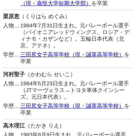
（現・嘉悦大学短期大学部）
を卒業
栗原恵
（くりはら めぐみ）
人物…
1984年7月31日生まれ。元バレーボール選手
（パイオニアレッドウィングス、ロシア・デ
ィナモ・カザンなど）。五輪日本代表（北
京、アテネ）。
学歴…
三田尻女子高等学校（現・誠英高等学校）
を
卒業
河村聖子
（かわむら せいこ）
人物…
1984年5月23日生まれ。元バレーボール選手
（JTマーヴェラス→トヨタ車体クインシー
ズ。元日本代表）。
学歴…
三田尻女子高等学校（現・誠英高等学校）
を
卒業
高木理江
（たかき りえ）
人物…
1983年8月9日生まれ。元バレーボール選手