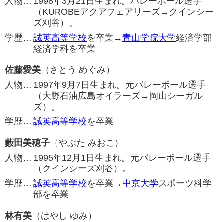
人物…
1998年3月21日生まれ。バレーボール選手
（KUROBEアクアフェアリーズ→クインシー
ズ刈谷）。
学歴…
誠英高等学校
を卒業→
青山学院大学
経済学部
経済学科を卒業
佐藤愛美
（さとう めぐみ）
人物…
1997年9月7日生まれ。元バレーボール選手
（大野石油広島オイラーズ→岡山シーガル
ズ）。
学歴…
誠英高等学校
を卒業
藪田美穂子
（やぶた みおこ）
人物…
1995年12月1日生まれ。元バレーボール選手
（クインシーズ刈谷）。
学歴…
誠英高等学校
を卒業→
中京大学
スポーツ科学
部を卒業
林有美
（はやし ゆみ）