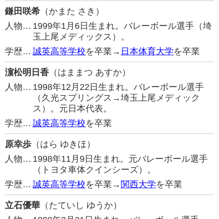
鎌田咲希
（かまた さき）
人物…
1999年1月6日生まれ。バレーボール選手（埼
玉上尾メディックス）。
学歴…
誠英高等学校
を卒業→
日本体育大学
を卒業
濵松明日香
（はままつ あすか）
人物…
1998年12月22日生まれ。バレーボール選手
（久光スプリングス→埼玉上尾メディック
ス）。元日本代表。
学歴…
誠英高等学校
を卒業
原幸歩
（はら ゆきほ）
人物…
1998年11月9日生まれ。元バレーボール選手
（トヨタ車体クインシーズ）。
学歴…
誠英高等学校
を卒業→
関西大学
を卒業
立石優華
（たていし ゆうか）