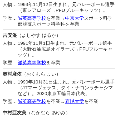
人物…
1993年11月12日生まれ。元バレーボール選手
（東レアローズ→PFUブルーキャッツ）。
学歴…
誠英高等学校
を卒業→
中京大学
スポーツ科学
部競技スポーツ科学科を卒業
吉安遥
（よしやす はるか）
人物…
1991年11月1日生まれ。元バレーボール選手
（大野石油広島オイラーズ→PFUブルーキャ
ッツ）。
学歴…
誠英高等学校
を卒業
奥村麻依
（おくむら まい）
人物…
1990年10月31日生まれ。元バレーボール選手
（JTマーヴェラス、タイ・ナコンラチャシマ
など）。2020東京五輪日本代表。
学歴…
誠英高等学校
を卒業→
嘉悦大学
を卒業
中村亜友美
（なかむら あゆみ）