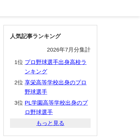
人気記事ランキング
2026年7月分集計
1位
プロ野球選手出身高校ラ
ンキング
2位
享栄高等学校出身のプロ
野球選手
3位
PL学園高等学校出身のプ
ロ野球選手
もっと見る