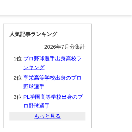
人気記事ランキング
2026年7月分集計
1位
プロ野球選手出身高校ラ
ンキング
2位
享栄高等学校出身のプロ
野球選手
3位
PL学園高等学校出身のプ
ロ野球選手
もっと見る