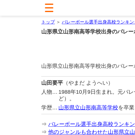
トップ
＞
バレーボール選手出身高校ランキン
山形県立山形南高等学校出身のバレー
山形県立山形南高等学校出身のバレー
山田要平
（やまだ ようへい）
人物…
1988年10月9日生まれ。元
ど）。
学歴…
山形県立山形南高等学校
を卒業
⇒
バレーボール選手出身高校ランキン
⇒
他のジャンルも合わせた山形県立山