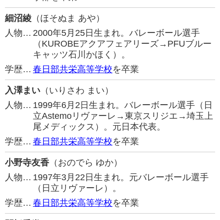
細沼綾
（ほそぬま あや）
人物…
2000年5月25日生まれ。バレーボール選手
（KUROBEアクアフェアリーズ→PFUブルー
キャッツ石川かほく）。
学歴…
春日部共栄高等学校
を卒業
入澤まい
（いりさわ まい）
人物…
1999年6月2日生まれ。バレーボール選手（日
立Astemoリヴァーレ→東京スリジエ→埼玉上
尾メディックス）。元日本代表。
学歴…
春日部共栄高等学校
を卒業
小野寺友香
（おのでら ゆか）
人物…
1997年3月22日生まれ。元バレーボール選手
（日立リヴァーレ）。
学歴…
春日部共栄高等学校
を卒業