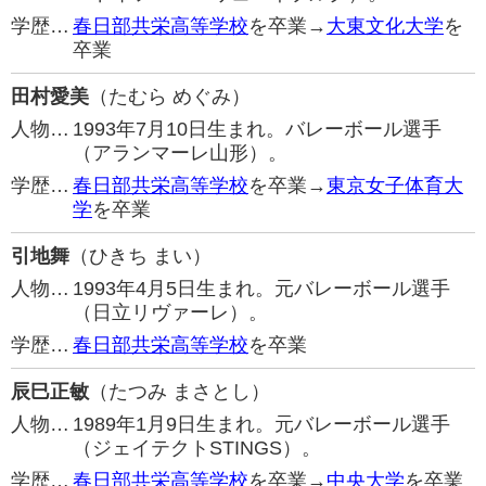
学歴…
春日部共栄高等学校
を卒業→
大東文化大学
を
卒業
田村愛美
（たむら めぐみ）
人物…
1993年7月10日生まれ。バレーボール選手
（アランマーレ山形）。
学歴…
春日部共栄高等学校
を卒業→
東京女子体育大
学
を卒業
引地舞
（ひきち まい）
人物…
1993年4月5日生まれ。元バレーボール選手
（日立リヴァーレ）。
学歴…
春日部共栄高等学校
を卒業
辰巳正敏
（たつみ まさとし）
人物…
1989年1月9日生まれ。元バレーボール選手
（ジェイテクトSTINGS）。
学歴…
春日部共栄高等学校
を卒業→
中央大学
を卒業