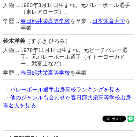
人物…
1980年3月14日生まれ。元バレーボール選手
（東レアローズ）。
学歴…
春日部共栄高等学校
を卒業→
日本体育大学
を
卒業
鈴木洋美
（すずき ひろみ）
人物…
1978年11月14日生まれ。元ビーチバレー選
手。元バレーボール選手（イトーヨーカド
ー、武富士など）。
学歴…
春日部共栄高等学校
を卒業
⇒
バレーボール選手出身高校ランキングを見る
⇒
他のジャンルも合わせた春日部共栄高等学校出身
有名人を見る