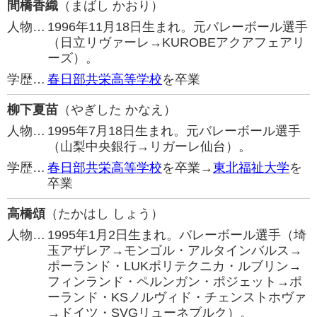
間橋香織
（まばし かおり）
人物…
1996年11月18日生まれ。元バレーボール選手
（日立リヴァーレ→KUROBEアクアフェアリ
ーズ）。
学歴…
春日部共栄高等学校
を卒業
柳下夏苗
（やぎした かなえ）
人物…
1995年7月18日生まれ。元バレーボール選手
（山梨中央銀行→リガーレ仙台）。
学歴…
春日部共栄高等学校
を卒業→
東北福祉大学
を
卒業
高橋頌
（たかはし しょう）
人物…
1995年1月2日生まれ。バレーボール選手（埼
玉アザレア→モンゴル・アルタインバルス→
ポーランド・LUKポリテクニカ・ルブリン→
フィンランド・ペルンガン・ポジェット→ポ
ーランド・KSノルヴィド・チェンストホヴァ
→ドイツ・SVGリューネブルク）。