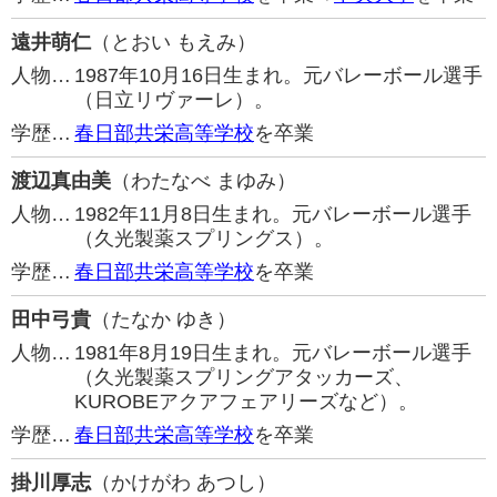
遠井萌仁
（とおい もえみ）
人物…
1987年10月16日生まれ。元バレーボール選手
（日立リヴァーレ）。
学歴…
春日部共栄高等学校
を卒業
渡辺真由美
（わたなべ まゆみ）
人物…
1982年11月8日生まれ。元バレーボール選手
（久光製薬スプリングス）。
学歴…
春日部共栄高等学校
を卒業
田中弓貴
（たなか ゆき）
人物…
1981年8月19日生まれ。元バレーボール選手
（久光製薬スプリングアタッカーズ、
KUROBEアクアフェアリーズなど）。
学歴…
春日部共栄高等学校
を卒業
掛川厚志
（かけがわ あつし）