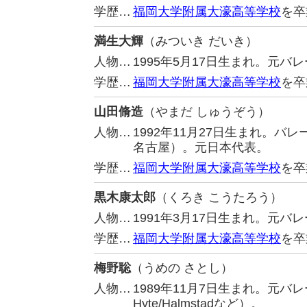
学歴…
福岡大学附属大濠高等学校
を卒
満生大輝
（みついき だいき）
人物…
1995年5月17日生まれ。元バ
学歴…
福岡大学附属大濠高等学校
を卒
山田脩造
（やまだ しゅうぞう）
人物…
1992年11月27日生まれ。
名古屋）。元日本代表。
学歴…
福岡大学附属大濠高等学校
を卒
黒木康太郎
（くろき こうたろう）
人物…
1991年3月17日生まれ。元
学歴…
福岡大学附属大濠高等学校
を卒
梅野聡
（うめの さとし）
人物…
1989年11月7日生まれ。元
Hyte/Halmstadなど）。