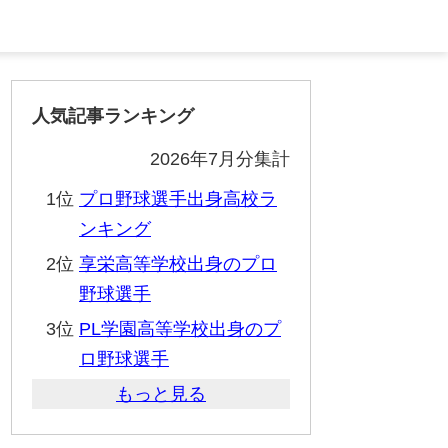
人気記事ランキング
2026年7月分集計
1位
プロ野球選手出身高校ラ
ンキング
2位
享栄高等学校出身のプロ
野球選手
3位
PL学園高等学校出身のプ
ロ野球選手
もっと見る