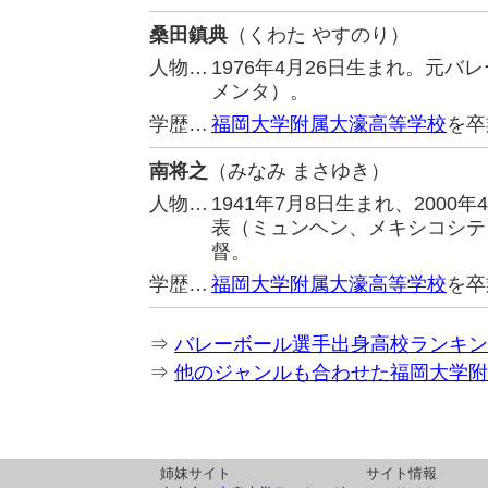
桑田鎮典
（くわた やすのり）
人物…
1976年4月26日生まれ。元
メンタ）。
学歴…
福岡大学附属大濠高等学校
を卒
南将之
（みなみ まさゆき）
人物…
1941年7月8日生まれ、200
表（ミュンヘン、メキシコシテ
督。
学歴…
福岡大学附属大濠高等学校
を卒
⇒
バレーボール選手出身高校ランキン
⇒
他のジャンルも合わせた福岡大学附
姉妹サイト
サイト情報