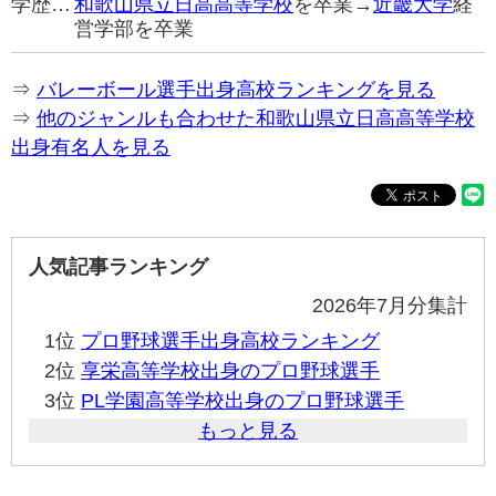
学歴…
和歌山県立日高高等学校
を卒業→
近畿大学
経
営学部を卒業
⇒
バレーボール選手出身高校ランキングを見る
⇒
他のジャンルも合わせた和歌山県立日高高等学校
出身有名人を見る
人気記事ランキング
2026年7月分集計
1位
プロ野球選手出身高校ランキング
2位
享栄高等学校出身のプロ野球選手
3位
PL学園高等学校出身のプロ野球選手
もっと見る