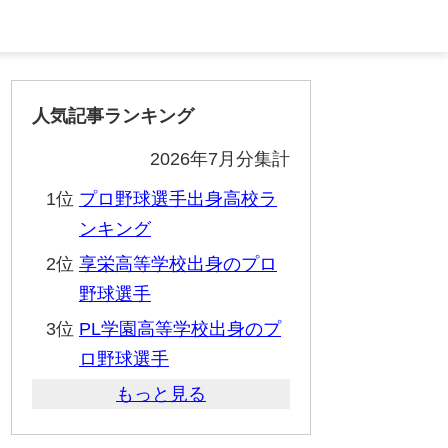
人気記事ランキング
2026年7月分集計
1位
プロ野球選手出身高校ラ
ンキング
2位
享栄高等学校出身のプロ
野球選手
3位
PL学園高等学校出身のプ
ロ野球選手
もっと見る