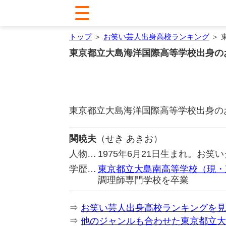
トップ
＞
お笑い芸人出身高校ランキング
＞ 
東京都立大島海洋国際高等学校出身の
東京都立大島海洋国際高等学校出身の
関暁夫
（せき あきお）
人物…
1975年6月21日生まれ。お
学歴…
東京都立大島南高等学校（現・
調理師専門学校を卒業
⇒
お笑い芸人出身高校ランキングを見
⇒
他のジャンルも合わせた東京都立大