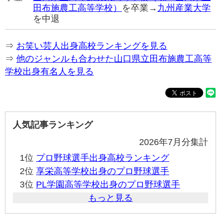
田布施農工高等学校）
を卒業→
九州産業大学
を中退
⇒
お笑い芸人出身高校ランキングを見る
⇒
他のジャンルも合わせた山口県立田布施農工高等
学校出身有名人を見る
人気記事ランキング
2026年7月分集計
1位
プロ野球選手出身高校ランキング
2位
享栄高等学校出身のプロ野球選手
3位
PL学園高等学校出身のプロ野球選手
もっと見る