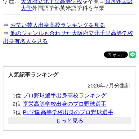
学歴…
大阪府立北千里高等学校
を卒業→
関西外国語
大学
外国語学部英米語学科を卒業
⇒
お笑い芸人出身高校ランキングを見る
⇒
他のジャンルも合わせた大阪府立北千里高等学校
出身有名人を見る
人気記事ランキング
2026年7月分集計
1位
プロ野球選手出身高校ランキング
2位
享栄高等学校出身のプロ野球選手
3位
PL学園高等学校出身のプロ野球選手
もっと見る