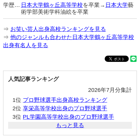
学歴…
日本大学鶴ヶ丘高等学校
を卒業→
日本大学
藝
術学部美術学科油絵を卒業
⇒
お笑い芸人出身高校ランキングを見る
⇒
他のジャンルも合わせた日本大学鶴ヶ丘高等学校
出身有名人を見る
人気記事ランキング
2026年7月分集計
1位
プロ野球選手出身高校ランキング
2位
享栄高等学校出身のプロ野球選手
3位
PL学園高等学校出身のプロ野球選手
もっと見る