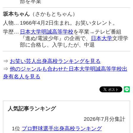
部を卒業
坂本ちゃん
（さかもとちゃん）
人物…
1966年4月2日生まれ。お笑いタレント。
学歴…
日本大学明誠高等学校
を卒業→テレビ番組
『進ぬ!電波少年』の企画で、
日本大学
文理学
部に合格し、入学したが、中退
⇒
お笑い芸人出身高校ランキングを見る
⇒
他のジャンルも合わせた日本大学明誠高等学校出
身有名人を見る
人気記事ランキング
2026年7月分集計
1位
プロ野球選手出身高校ランキング