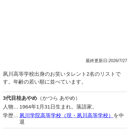
最終更新日:2026/7/27
夙川高等学校出身のお笑いタレント2名のリストで
す。年齢の若い順に並べています。
3代目桂あやめ
（かつら あやめ）
人物…
1964年1月31日生まれ。落語家。
学歴…
夙川学院高等学校（現・夙川高等学校）
を中
退