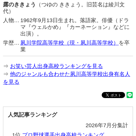
露のききょう
（つゆの ききょう。旧芸名は綾川文
代）
人物…
1962年9月13日生まれ。落語家。俳優（ドラ
マ『ウェルかめ』『カーネーション』などに
出演）。
学歴…
夙川学院高等学校（現・夙川高等学校）
を卒
業
⇒
お笑い芸人出身高校ランキングを見る
⇒
他のジャンルも合わせた夙川高等学校出身有名人
を見る
人気記事ランキング
2026年7月分集計
1位
プロ野球選手出身高校ランキング