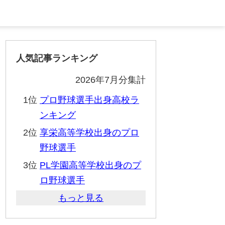
人気記事ランキング
2026年7月分集計
1位
プロ野球選手出身高校ラ
ンキング
2位
享栄高等学校出身のプロ
野球選手
3位
PL学園高等学校出身のプ
ロ野球選手
もっと見る