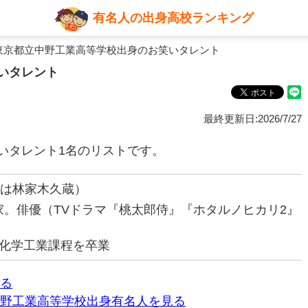
有名人の出身高校ランキング
東京都立中野工業高等学校出身のお笑いタレント
いタレント
最終更新日:2026/7/27
いタレント1名のリストです。
名は林家木久蔵）
落語家。俳優（TVドラマ『桃太郎侍』『ホタルノヒカリ2』
化学工業課程を卒業
る
野工業高等学校出身有名人を見る