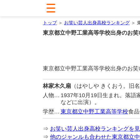
トップ
＞
お笑い芸人出身高校ランキング
＞ 
東京都立中野工業高等学校出身のお笑
東京都立中野工業高等学校出身のお笑
林家木久扇
（はやしや きくおう。旧
人物…
1937年10月19日生まれ。
などに出演）。
学歴…
東京都立中野工業高等学校
食品
⇒
お笑い芸人出身高校ランキングを見
⇒
他のジャンルも合わせた東京都立中