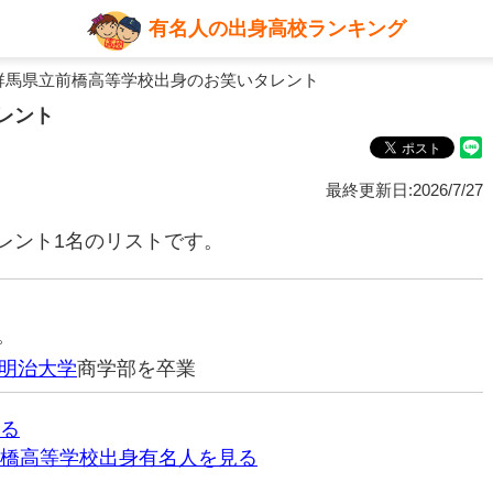
有名人の出身高校ランキング
群馬県立前橋高等学校出身のお笑いタレント
レント
最終更新日:2026/7/27
レント1名のリストです。
。
明治大学
商学部を卒業
る
橋高等学校出身有名人を見る