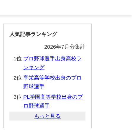
人気記事ランキング
2026年7月分集計
1位
プロ野球選手出身高校ラ
ンキング
2位
享栄高等学校出身のプロ
野球選手
3位
PL学園高等学校出身のプ
ロ野球選手
もっと見る