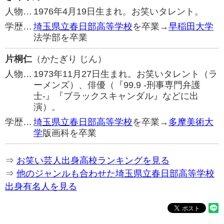
人物…
1976年4月19日生まれ。お笑いタレント。
学歴…
埼玉県立春日部高等学校
を卒業→
早稲田大学
法学部を卒業
片桐仁
（かたぎり じん）
人物…
1973年11月27日生まれ。お笑いタレント（ラ
ーメンズ）、俳優（『99.9 -刑事専門弁護
士-』『ブラックスキャンダル』などに出
演）。
学歴…
埼玉県立春日部高等学校
を卒業→
多摩美術大
学
版画科を卒業
⇒
お笑い芸人出身高校ランキングを見る
⇒
他のジャンルも合わせた埼玉県立春日部高等学校
出身有名人を見る