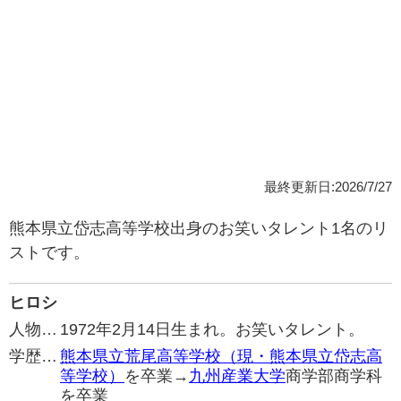
最終更新日:2026/7/27
熊本県立岱志高等学校出身のお笑いタレント1名のリ
ストです。
ヒロシ
人物…
1972年2月14日生まれ。お笑いタレント。
学歴…
熊本県立荒尾高等学校（現・熊本県立岱志高
等学校）
を卒業→
九州産業大学
商学部商学科
を卒業