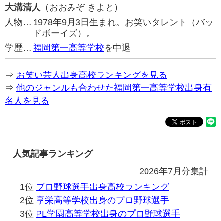
大溝清人
（おおみぞ きよと）
人物…
1978年9月3日生まれ。お笑いタレント（バッ
ドボーイズ）。
学歴…
福岡第一高等学校
を中退
⇒
お笑い芸人出身高校ランキングを見る
⇒
他のジャンルも合わせた福岡第一高等学校出身有
名人を見る
人気記事ランキング
2026年7月分集計
1位
プロ野球選手出身高校ランキング
2位
享栄高等学校出身のプロ野球選手
3位
PL学園高等学校出身のプロ野球選手