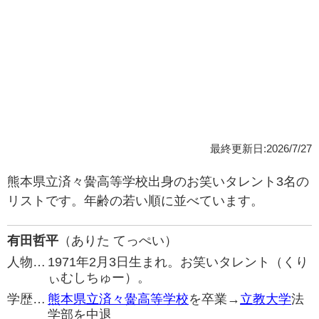
最終更新日:2026/7/27
熊本県立済々黌高等学校出身のお笑いタレント3名の
リストです。年齢の若い順に並べています。
有田哲平
（ありた てっぺい）
人物…
1971年2月3日生まれ。お笑いタレント（くり
ぃむしちゅー）。
学歴…
熊本県立済々黌高等学校
を卒業→
立教大学
法
学部を中退