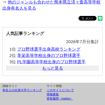
⇒
他のジャンルも合わせた熊本県立済々黌高等学校
出身有名人を見る
人気記事ランキング
2026年7月分集計
1位
プロ野球選手出身高校ランキング
2位
享栄高等学校出身のプロ野球選手
3位
PL学園高等学校出身のプロ野球選手
もっと見る
姉妹サイト
サイト情報
有名人の出身大学ランキング
このサイトについて
情報募集
更新履歴（twitter）