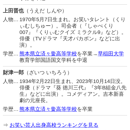
上田晋也
（うえだ しんや）
人物…
1970年5月7日生まれ。お笑いタレント（くり
ぃむしちゅー）。司会者（『しゃべくり
007』『くりぃむクイズ ミラクル9』など）。
俳優（TVドラマ『天才バカボン』などに出
演）。
学歴…
熊本県立済々黌高等学校
を卒業→
早稲田大学
教育学部国語国文学科を中退
財津一郎
（ざいつ いちろう）
人物…
1934年2月22日生まれ、2023年10月14日没。
俳優（ドラマ『葵 徳川三代』『3年B組金八先
生』などに出演）。コメディアン。吉本新喜
劇の元座長。
学歴…
熊本県立済々黌高等学校
を卒業
⇒
お笑い芸人出身高校ランキングを見る