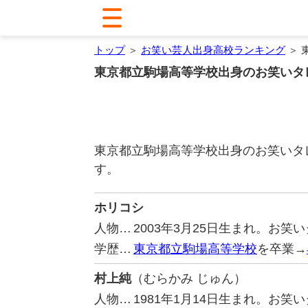
トップ
＞
お笑い芸人出身高校ランキング
＞ 
東京都立駒場高等学校出身のお笑いタ
東京都立駒場高等学校出身のお笑いタ
す。
ホリコシ
人物…
2003年3月25日生まれ。お
学歴…
東京都立駒場高等学校
を卒業→
村上純
（むらかみ じゅん）
人物…
1981年1月14日生まれ。お