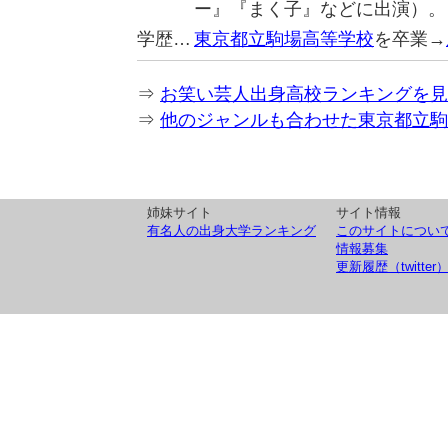
ー』『まく子』などに出演）。
学歴…
東京都立駒場高等学校
を卒業→
⇒
お笑い芸人出身高校ランキングを見
⇒
他のジャンルも合わせた東京都立駒
姉妹サイト
サイト情報
有名人の出身大学ランキング
このサイトについ
情報募集
更新履歴（twitter