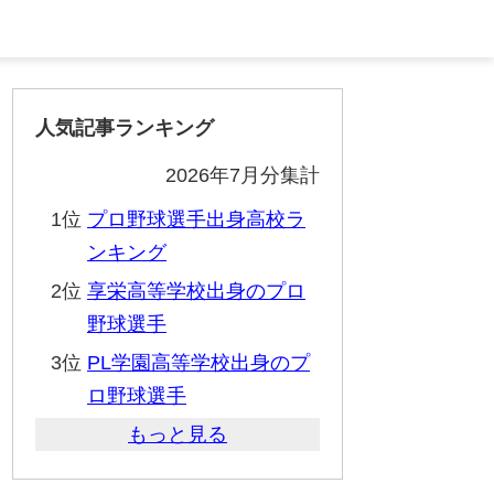
人気記事ランキング
2026年7月分集計
1位
プロ野球選手出身高校ラ
ンキング
2位
享栄高等学校出身のプロ
野球選手
3位
PL学園高等学校出身のプ
ロ野球選手
もっと見る