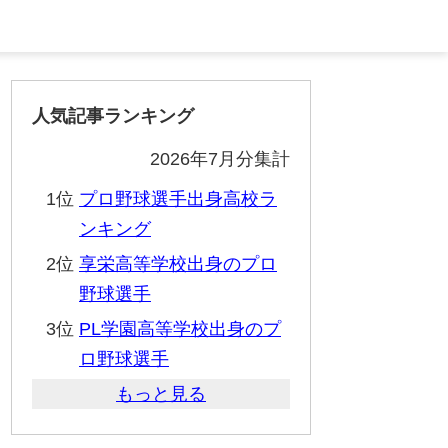
人気記事ランキング
2026年7月分集計
1位
プロ野球選手出身高校ラ
ンキング
2位
享栄高等学校出身のプロ
野球選手
3位
PL学園高等学校出身のプ
ロ野球選手
もっと見る