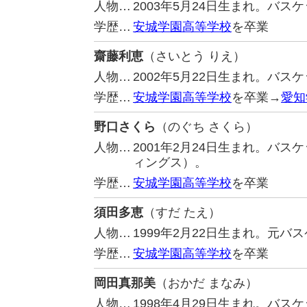
人物…
2003年5月24日生まれ。バ
学歴…
安城学園高等学校
を卒業
齋藤利恵
（さいとう りえ）
人物…
2002年5月22日生まれ。バ
学歴…
安城学園高等学校
を卒業→
愛知
野口さくら
（のぐち さくら）
人物…
2001年2月24日生まれ。バ
ィングス）。
学歴…
安城学園高等学校
を卒業
須田多恵
（すだ たえ）
人物…
1999年2月22日生まれ。元
学歴…
安城学園高等学校
を卒業
岡田真那美
（おかだ まなみ）
人物…
1998年4月29日生まれ。バ