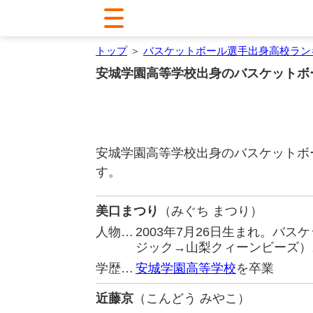
トップ
＞
バスケットボール選手出身高校ラン
安城学園高等学校出身のバスケットボ
安城学園高等学校出身のバスケットボ
す。
美口まつり
（みぐち まつり）
人物…
2003年7月26日生まれ。バ
ジック→山梨クィーンビーズ）
学歴…
安城学園高等学校
を卒業
近藤京
（こんどう みやこ）