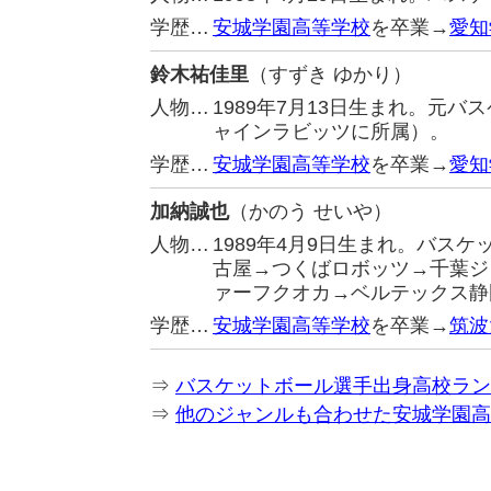
学歴…
安城学園高等学校
を卒業→
愛知
鈴木祐佳里
（すずき ゆかり）
人物…
1989年7月13日生まれ。元
ャインラビッツに所属）。
学歴…
安城学園高等学校
を卒業→
愛知
加納誠也
（かのう せいや）
人物…
1989年4月9日生まれ。バス
古屋→つくばロボッツ→千葉ジ
ァーフクオカ→ベルテックス静
学歴…
安城学園高等学校
を卒業→
筑波
⇒
バスケットボール選手出身高校ラン
⇒
他のジャンルも合わせた安城学園高