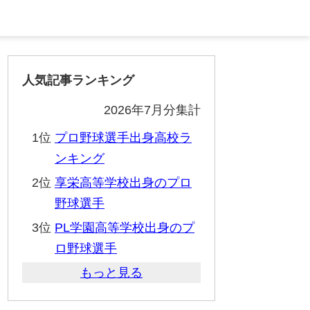
人気記事ランキング
2026年7月分集計
1位
プロ野球選手出身高校ラ
ンキング
2位
享栄高等学校出身のプロ
野球選手
3位
PL学園高等学校出身のプ
ロ野球選手
もっと見る