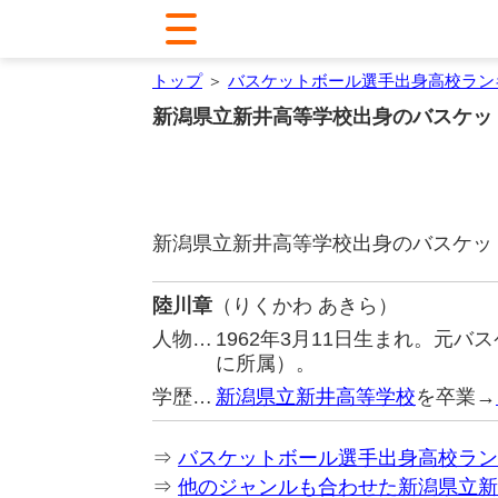
トップ
＞
バスケットボール選手出身高校ラン
新潟県立新井高等学校出身のバスケッ
新潟県立新井高等学校出身のバスケッ
陸川章
（りくかわ あきら）
人物…
1962年3月11日生まれ。元
に所属）。
学歴…
新潟県立新井高等学校
を卒業→
⇒
バスケットボール選手出身高校ラン
⇒
他のジャンルも合わせた新潟県立新