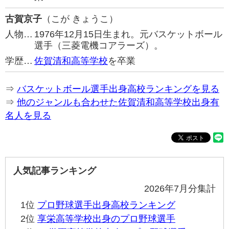
古賀京子
（こが きょうこ）
人物…
1976年12月15日生まれ。元バスケットボール
選手（三菱電機コアラーズ）。
学歴…
佐賀清和高等学校
を卒業
⇒
バスケットボール選手出身高校ランキングを見る
⇒
他のジャンルも合わせた佐賀清和高等学校出身有
名人を見る
人気記事ランキング
2026年7月分集計
1位
プロ野球選手出身高校ランキング
2位
享栄高等学校出身のプロ野球選手