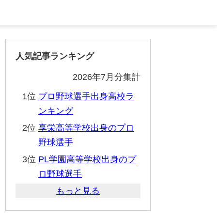
人気記事ランキング
2026年7月分集計
1位
プロ野球選手出身高校ラ
ンキング
2位
享栄高等学校出身のプロ
野球選手
3位
PL学園高等学校出身のプ
ロ野球選手
もっと見る