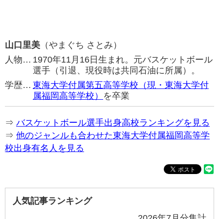
山口里美
（やまぐち さとみ）
人物…
1970年11月16日生まれ。元バスケットボール
選手（引退、現役時は共同石油に所属）。
学歴…
東海大学付属第五高等学校（現・東海大学付
属福岡高等学校）
を卒業
⇒
バスケットボール選手出身高校ランキングを見る
⇒
他のジャンルも合わせた東海大学付属福岡高等学
校出身有名人を見る
人気記事ランキング
2026年7月分集計