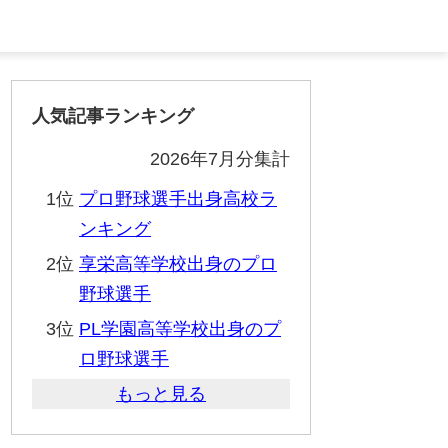
人気記事ランキング
2026年7月分集計
1位
プロ野球選手出身高校ラ
ンキング
2位
享栄高等学校出身のプロ
野球選手
3位
PL学園高等学校出身のプ
ロ野球選手
もっと見る