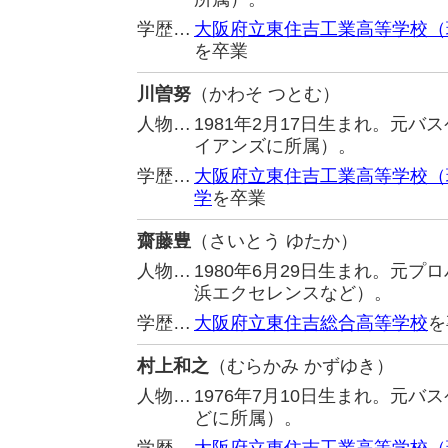
学歴…
大阪府立東住吉工業高等学校（
を卒業
川曽努
（かわそ つとむ）
人物…
1981年2月17日生まれ。元
イアンズに所属）。
学歴…
大阪府立東住吉工業高等学校（
学
を卒業
齋藤豊
（さいとう ゆたか）
人物…
1980年6月29日生まれ。元
浜エクセレンスなど）。
学歴…
大阪府立東住吉総合高等学校
を
村上和之
（むらかみ かずゆき）
人物…
1976年7月10日生まれ。元
どに所属）。