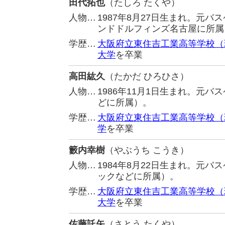
田代拓也
（たしろ たくや）
人物…
1987年8月27日生まれ。元
ンドドルフィンズ名古屋に所属
学歴…
大阪府立東住吉工業高等学校（
大学
を卒業
高田紘久
（たかだ ひろひさ）
人物…
1986年11月1日生まれ。元
どに所属）。
学歴…
大阪府立東住吉工業高等学校（
学
を卒業
籔内幸樹
（やぶうち こうき）
人物…
1984年8月22日生まれ。元
ックなどに所属）。
学歴…
大阪府立東住吉工業高等学校（
大学
を卒業
佐藤託矢
（さとう たくや）