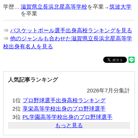
学歴…
滋賀県立長浜北星高等学校
を卒業→
筑波大学
を卒業
⇒
バスケットボール選手出身高校ランキングを見る
⇒
他のジャンルも合わせた滋賀県立長浜北星高等学
校出身有名人を見る
人気記事ランキング
2026年7月分集計
1位
プロ野球選手出身高校ランキング
2位
享栄高等学校出身のプロ野球選手
3位
PL学園高等学校出身のプロ野球選手
もっと見る