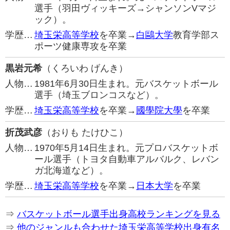
選手（羽田ヴィッキーズ→シャンソンVマジ
ック）。
学歴…
埼玉栄高等学校
を卒業→
白鷗大学
教育学部ス
ポーツ健康専攻を卒業
黒岩元希
（くろいわ げんき）
人物…
1981年6月30日生まれ。元バスケットボール
選手（埼玉ブロンコスなど）。
学歴…
埼玉栄高等学校
を卒業→
國學院大學
を卒業
折茂武彦
（おりも たけひこ）
人物…
1970年5月14日生まれ。元プロバスケットボ
ール選手（トヨタ自動車アルバルク、レバン
ガ北海道など）。
学歴…
埼玉栄高等学校
を卒業→
日本大学
を卒業
⇒
バスケットボール選手出身高校ランキングを見る
⇒
他のジャンルも合わせた埼玉栄高等学校出身有名