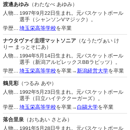
渡邊あゆみ
（わたなべ あゆみ）
人物…
1997年9月22日生まれ。元バスケットボール
選手（シャンソンVマジック）。
学歴…
埼玉栄高等学校
を卒業
ナウタヴァイ圭理マットソニア
（なうたヴぁい け
りー まっとそにあ）
人物…
1994年5月14日生まれ。元バスケットボール
選手（新潟アルビレックスBBラビッツ）。
学歴…
埼玉栄高等学校
を卒業→
新潟経営大学
を卒業
鶴見彩
（つるみ あや）
人物…
1992年5月23日生まれ。元バスケットボール
選手（日立ハイテククーガーズ）。
学歴…
埼玉栄高等学校
を卒業→
白鷗大学
を卒業
落合里泉
（おちあい さとみ）
人物…
1991年5月28日生まれ。元バスケットボール