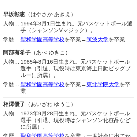
早坂彰恵
（はやさか あきえ）
人物…
1994年3月1日生まれ。元バスケットボール選
手（シャンソンVマジック）。
学歴…
聖和学園高等学校
を卒業→
筑波大学
を卒業
阿部有希子
（あべ ゆきこ）
人物…
1985年8月16日生まれ。元バスケットボール
選手（引退、現役時は東京海上日動ビッグブ
ルーに所属）。
学歴…
聖和学園高等学校
を卒業→
東北学院大学
を卒
業
相澤優子
（あいざわ ゆうこ）
人物…
1973年9月28日生まれ。元バスケットボール
選手（引退、現役時はシャンソン化粧品など
に所属）。
学歴…
聖和学園高等学校
を卒業→一度社会に出てか