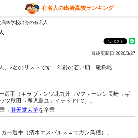
有名人の出身高校ランキング
北高等学校出身の有名人
人
最終更新日:2026/3/27
人、2名のリストです。年齢の若い順。敬称略。
ッカー選手（ギラヴァンツ北九州→Vファーレン長崎→ギ
ッツ秋田→鹿児島ユナイテッドFC）。
業→
順天堂大学
を卒業
サッカー選手（清水エスパルス→サガン鳥栖）。