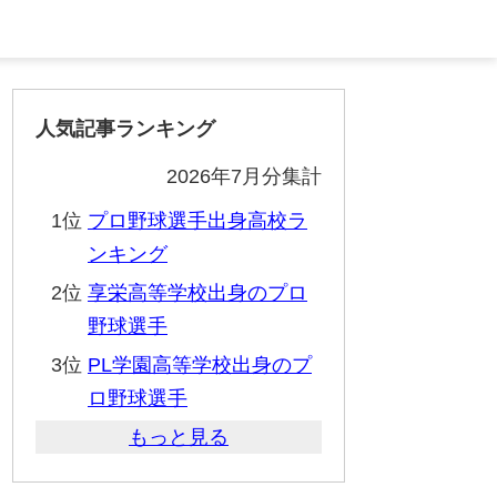
人気記事ランキング
2026年7月分集計
1位
プロ野球選手出身高校ラ
ンキング
2位
享栄高等学校出身のプロ
野球選手
3位
PL学園高等学校出身のプ
ロ野球選手
もっと見る