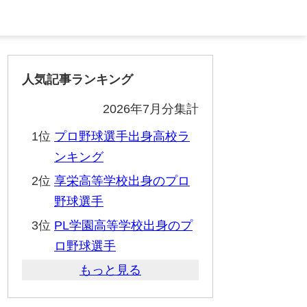
人気記事ランキング
2026年7月分集計
1位
プロ野球選手出身高校ラ
ンキング
2位
享栄高等学校出身のプロ
野球選手
3位
PL学園高等学校出身のプ
ロ野球選手
もっと見る