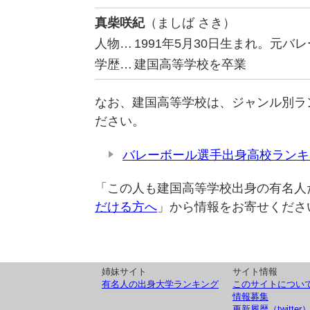
真柴咲紀
（ましば さき）
人物…
1991年5月30日生まれ。元
学歴…
建国高等学校を卒業
なお、建国高等学校は、ジャンル別ラ
ださい。
バレーボール選手出身高校ランキ
「この人も建国高等学校出身の有名人
だける方へ
」から情報をお寄せくださ
姉妹サイト
サイト情報
有名人の出身大学ランキング
このサイトについ
情報募集
更新履歴（twitter