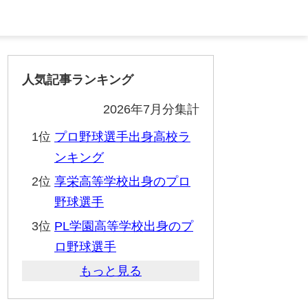
人気記事ランキング
2026年7月分集計
1位
プロ野球選手出身高校ラ
ンキング
2位
享栄高等学校出身のプロ
野球選手
3位
PL学園高等学校出身のプ
ロ野球選手
もっと見る